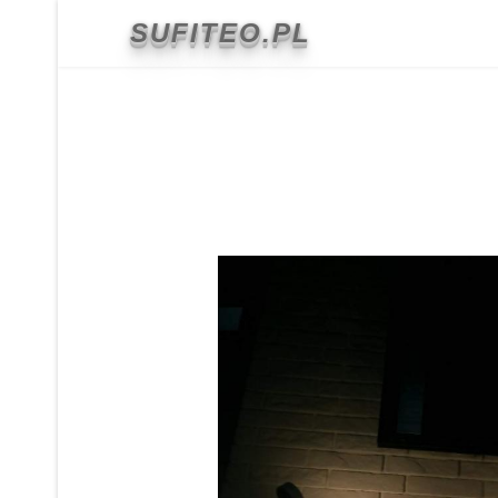
Co to jest sufit napinany
SUFITEO.PL
Realizacje
Ekspozycja
Folie grzewcze
Kontakt