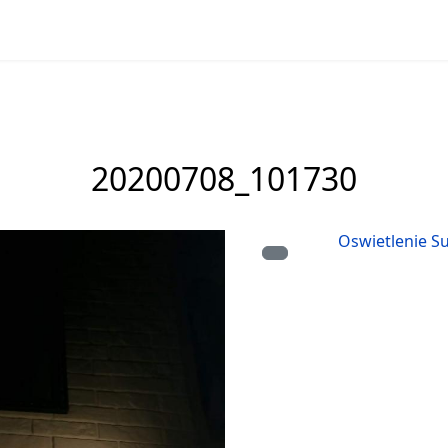
20200708_101730
Oswietlenie S