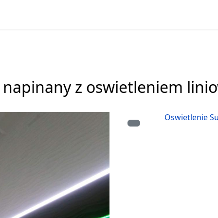
t napinany z oswietleniem lin
Oswietlenie S