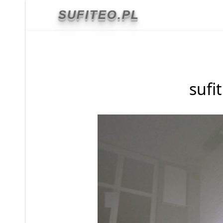
Co to jest sufit napinany
SUFITEO.PL
Realizacje
Ekspozycja
sufi
Folie grzewcze
Kontakt